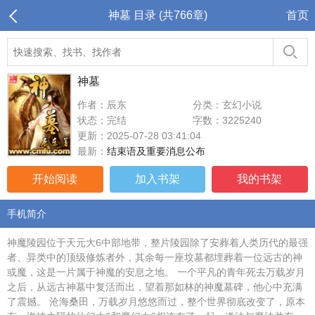
神墓 目录 (共766章)
首页
神墓
作者：辰东
分类：玄幻小说
状态：完结
字数：3225240
更新：2025-07-28 03:41:04
最新：
结束语及重要消息公布
开始阅读
加入书架
我的书架
手机简介
神魔陵园位于天元大6中部地带，整片陵园除了安葬着人类历代的最强
者、异类中的顶级修炼者外，其余每一座坟墓都埋葬着一位远古的神
或魔，这是一片属于神魔的安息之地。 一个平凡的青年死去万载岁月
之后，从远古神墓中复活而出，望着那如林的神魔墓碑，他心中充满
了震撼。 沧海桑田，万载岁月悠悠而过，整个世界彻底改变了，原本