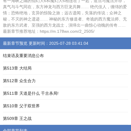
有一海峡之隔的仙幻大6和魔幻大6相连在了一起，道法与魔法并存，
真气与斗气同在，东方神龙与西方巨龙共舞…… 绝代佳人，缠绵的爱
情；恐怖绝地，玄异的惊险之旅；远古遗闻，失落的传说；众神之
秘，不灭的神之遗迹…… 神秘的东方修道者、奇诡的西方魔法师、无
敌的东方武者、至强的西方龙战士，演绎出一曲惊心动魄的传奇……
最新章节推荐地址：https://m.178wx.com/2_2505/
最新章节预览 更新时间：2025-07-28 03:41:04
结束语及重要消息公布
第513章 大结局
第512章 众生合力
第511章 天道是什么 千古杀局!
第510章 父子双世界
第509章 王之战
全部章节列表