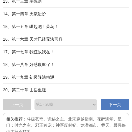
13、第十三章 杀陈浩
14、第十四章 天赋进阶！
15、第十五章 崛起吧！菜鸟！
16、第十六章 天才已经无法形容
17、第十七章 我狂故我在！
18、第十八章 好感度80了！
19、第十九章 初级阵法精通
20、第二十章 山岳重腿
上一页
下一页
相关推荐：
斗破苍穹
、
诡秘之主
、
北宋穿越指南
、
花醉满堂
、
星
门：时光之主
、
邪王独宠：神医废材妃
、
龙潜都市
、
吞天
、
最强修
仙之征召猛将