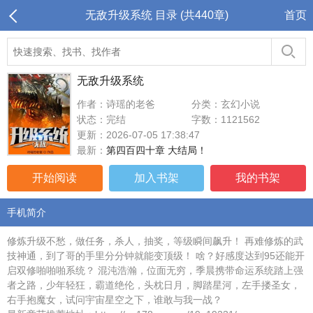
无敌升级系统 目录 (共440章)
首页
无敌升级系统
作者：诗瑶的老爸
分类：玄幻小说
状态：完结
字数：1121562
更新：2026-07-05 17:38:47
最新：
第四百四十章 大结局！
开始阅读
加入书架
我的书架
手机简介
修炼升级不愁，做任务，杀人，抽奖，等级瞬间飙升！ 再难修炼的武
技神通，到了哥的手里分分钟就能变顶级！ 啥？好感度达到95还能开
启双修啪啪啪系统？ 混沌浩瀚，位面无穷，季晨携带命运系统踏上强
者之路，少年轻狂，霸道绝伦，头枕日月，脚踏星河，左手搂圣女，
右手抱魔女，试问宇宙星空之下，谁敢与我一战？