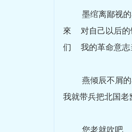
墨绾离鄙视的看
來 对自己以后的
们 我的革命意志
燕倾辰不屑的看
我就带兵把北国老
您老就吹吧