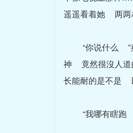
遥遥看着她 两两
“你说什么 ”燕
神 竟然很沒人道
长能耐的是不是 
“我哪有瞎跑 还