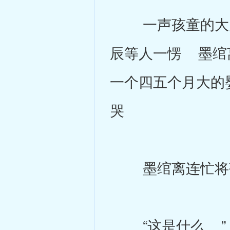
一声孩童的大哭
辰等人一愣 墨绾
一个四五个月大的
哭
墨绾离连忙将孩
“这是什么 ”