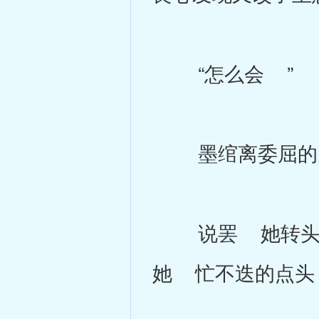
“怎么会 ”
墨绾离委屈的大叫
说罢 她转头向
她 忙不迭的点头