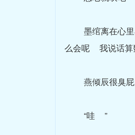
墨绾离在心里小
么会呢 我说话算
燕倾辰很臭屁的
“哇 ”