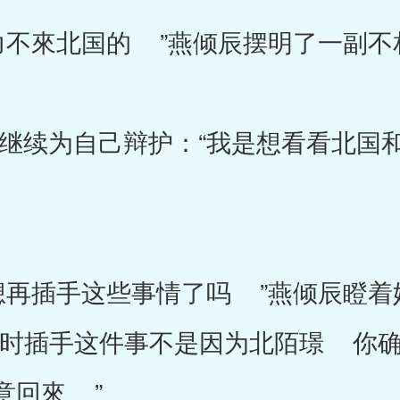
來北国的 ”燕倾辰摆明了一副不
续为自己辩护：“我是想看看北国和
插手这些事情了吗 ”燕倾辰瞪着
当时插手这件事不是因为北陌璟 你
意回來 ”