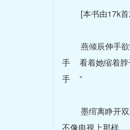
[本书由17k首
燕倾辰伸手欲打
手 看着她缩着脖
手 ”
墨绾离睁开双眼
不像电视上那样…