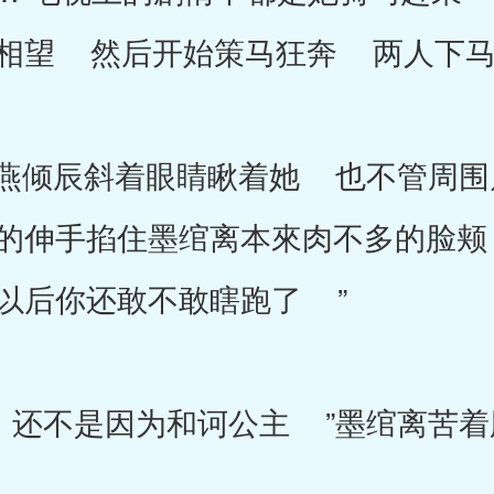
相望 然后开始策马狂奔 两人下马
倾辰斜着眼睛瞅着她 也不管周围
的伸手掐住墨绾离本來肉不多的脸颊
以后你还敢不敢瞎跑了 ”
不是因为和诃公主 ”墨绾离苦着