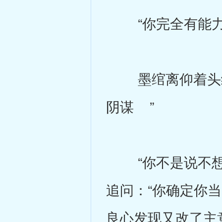
“你完全有能力不
墨绾离仰着头继
阴谋 ”
“你不是说不想再
追问：“你确定你
良心发现又改了主