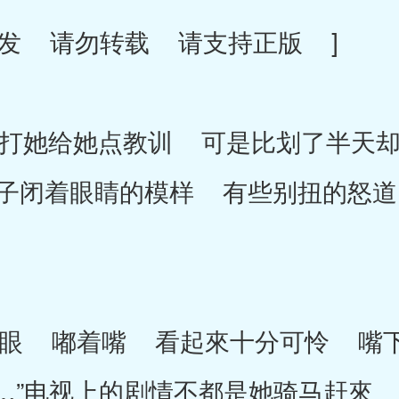
发 请勿转载 请支持正版 ]
她给她点教训 可是比划了半天却
子闭着眼睛的模样 有些别扭的怒道
 嘟着嘴 看起來十分可怜 嘴下
…”电视上的剧情不都是她骑马赶來