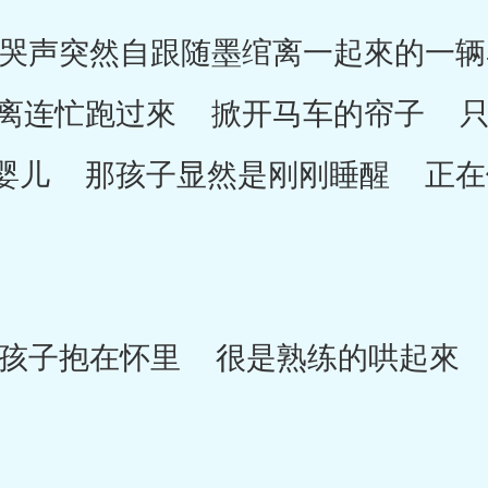
声突然自跟随墨绾离一起來的一辆
离连忙跑过來 掀开马车的帘子 只
婴儿 那孩子显然是刚刚睡醒 正在
子抱在怀里 很是熟练的哄起來