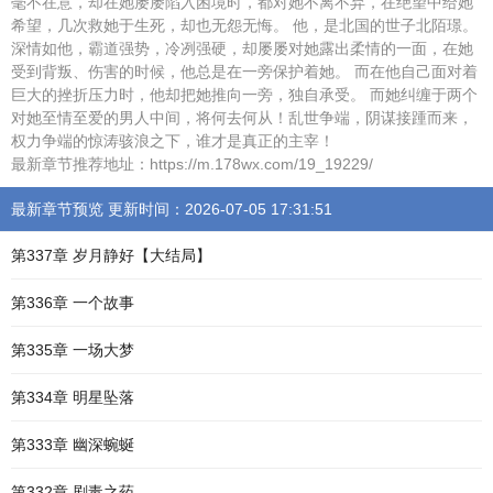
毫不在意，却在她屡屡陷入困境时，都对她不离不弃，在绝望中给她
希望，几次救她于生死，却也无怨无悔。 他，是北国的世子北陌璟。
深情如他，霸道强势，冷冽强硬，却屡屡对她露出柔情的一面，在她
受到背叛、伤害的时候，他总是在一旁保护着她。 而在他自己面对着
巨大的挫折压力时，他却把她推向一旁，独自承受。 而她纠缠于两个
对她至情至爱的男人中间，将何去何从！乱世争端，阴谋接踵而来，
权力争端的惊涛骇浪之下，谁才是真正的主宰！
最新章节推荐地址：https://m.178wx.com/19_19229/
最新章节预览 更新时间：2026-07-05 17:31:51
第337章 岁月静好【大结局】
第336章 一个故事
第335章 一场大梦
第334章 明星坠落
第333章 幽深蜿蜒
第332章 剧毒之药