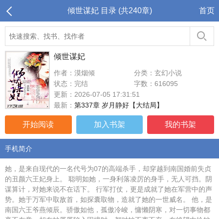
倾世谋妃 目录 (共240章)
首页
倾世谋妃
作者：漠烟倾
分类：玄幻小说
状态：完结
字数：616095
更新：2026-07-05 17:31:51
最新：
第337章 岁月静好【大结局】
开始阅读
加入书架
我的书架
手机简介
她，是来自现代的一名代号为07的高端杀手，却穿越到南国婚前失贞
的丑颜六王妃身上。 聪明如她，一身利落凌厉的身手，无人可挡。阴
谋算计，对她来说不在话下。 行军打仗，更是成就了她在军营中的声
势。她于万军中取敌首，如探囊取物，造就了她的一世威名。 他，是
南国六王爷燕倾辰。骄傲如他，孤傲冷峻，慵懒阴寒，对一切事物都