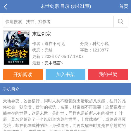
末世剑宗 目录 (共421章)
首页
末世剑宗
作者：道在不可见
分类：科幻小说
状态：完结
字数：1213877
更新：2026-07-05 17:19:07
最新：
完本感言~
开始阅读
加入书架
我的书架
手机简介
天地异变，凶兽横行，同时人类不断觉醒出诸般超凡灵能，往日的凡
俗社会一朝崩溃，昔时的权势，名望，财富都不再重要！这是强者才
能生存的世界，这是末世，是乱世，同样也是前所未有的盛世！ 叶
辰，莫名穿越到了一个以剑道为尊的世界，十数载修行，成剑道洞冥
之境，却在化剑成神的路上身殒道消，而再次醒来时竟是在穿越前的