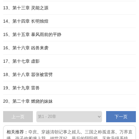
13、第十三章 灵能之源
14、第十四章 长明烛煌
15、第十五章 暴风雨前的平静
16、第十六章 凶兽来袭
17、第十七章 虚影
18、第十八章 嚣张被雷劈
19、第十九章 雷兽
20、第二十章 燃烧的妹妹
上一页
下一页
相关推荐：
夺庶
、
穿越清朝记事之媱儿
、
三国之称孤道寡
、
万界直
播
、
孩子他爹缠上我
、
倾世谋妃
、
最后的阴阳师
、
无敌升级系统
、