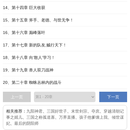
14、第十四章 巨大收获
15、第十五章 斧手、老德、与世无争！
16、第十六章 巅峰落叶
17、第十七章 新的队友,贼行天下！
18、第十八章 向‘散人’学习！
19、第十九章 兽人双刀战神
20、第二十章 蜘蛛丛林内的战斗
上一页
下一页
相关推荐：
九阳神君
、
三国好世子
、
末世剑宗
、
夺庶
、
穿越清朝记
事之媱儿
、
三国之称孤道寡
、
万界直播
、
孩子他爹缠上我
、
倾世谋
妃
、
最后的阴阳师