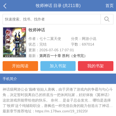
牧师神话 目录 (共211章)
首页
牧师神话
作者：七十二翼天使
分类：网游小说
状态：完结
字数：697014
更新：2026-07-05 17:07:01
最新：
第两百一十章 胜利（全书完）
开始阅读
加入书架
我的书架
手机简介
神话级网游公会‘巅峰’创始人唐枫，由于厌倦了游戏内的争霸与勾心斗
角，决定暂时脱离自己的班底当一把休闲玩家，好好体验《翼神话》
这款游戏所能带给他的快乐。 奈何… 是金子总会发光… 哪怕是选择
了‘牧师’这个纯辅助职业，唐枫也一样凭借自身的能力创造出了神话…
最新章节推荐地址：https://m.178wx.com/19_19220/