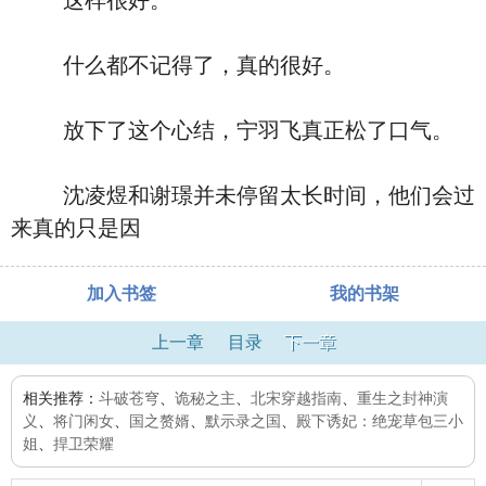
这样很好。
什么都不记得了，真的很好。
放下了这个心结，宁羽飞真正松了口气。
沈凌煜和谢璟并未停留太长时间，他们会过
来真的只是因
加入书签
我的书架
上一章
目录
下一章
相关推荐：
斗破苍穹
、
诡秘之主
、
北宋穿越指南
、
重生之封神演
义
、
将门闲女
、
国之赘婿
、
默示录之国
、
殿下诱妃：绝宠草包三小
姐
、
捍卫荣耀