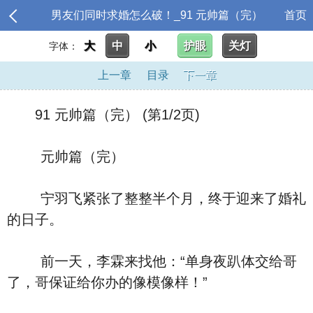
男友们同时求婚怎么破！_91 元帅篇（完）
首页
大
中
小
护眼
关灯
字体：
上一章
目录
下一章
91 元帅篇（完） (第1/2页)
元帅篇（完）
宁羽飞紧张了整整半个月，终于迎来了婚礼
的日子。
前一天，李霖来找他：“单身夜趴体交给哥
了，哥保证给你办的像模像样！”