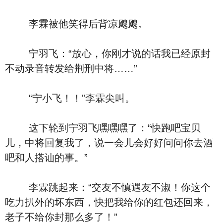
李霖被他笑得后背凉飕飕。
宁羽飞：“放心，你刚才说的话我已经原封
不动录音转发给荆刑中将……”
“宁小飞！！”李霖尖叫。
这下轮到宁羽飞嘿嘿嘿了：“快跑吧宝贝
儿，中将回复我了，说一会儿会好好问问你去酒
吧和人搭讪的事。”
李霖跳起来：“交友不慎遇友不淑！你这个
吃力扒外的坏东西，快把我给你的红包还回来，
老子不给你封那么多了！”