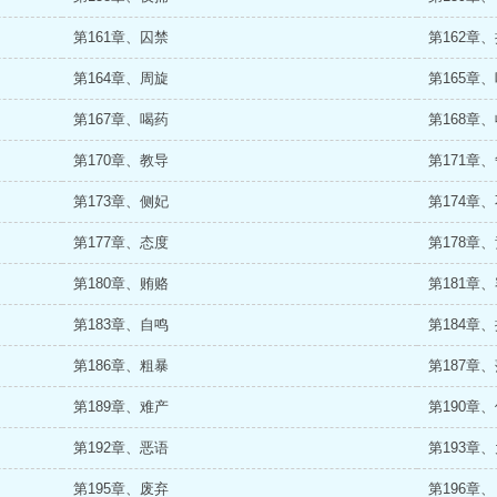
第161章、囚禁
第162章
第164章、周旋
第165章
第167章、喝药
第168章
第170章、教导
第171章
第173章、侧妃
第174章
第177章、态度
第178章
第180章、贿赂
第181章
第183章、自鸣
第184章
第186章、粗暴
第187章
第189章、难产
第190章
第192章、恶语
第193章
第195章、废弃
第196章、