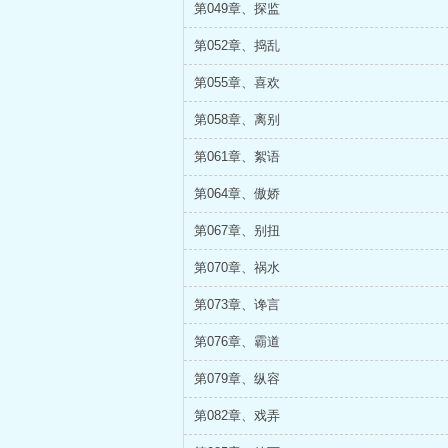
第049章、探监
第052章、捣乱
第055章、喜欢
第058章、离别
第061章、絮语
第064章、傲娇
第067章、别扭
第070章、祸水
第073章、谗言
第076章、霸道
第079章、纵容
第082章、戏弄