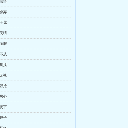
、感悟
、嫌弃
、干戈
、天晴
、血腥
、不从
、胡搅
、无视
、强抢
、居心
、夜下
、狼子