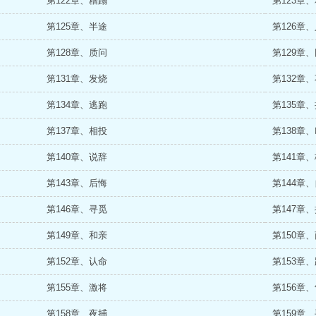
第122章、糟蹋
第123章
第125章、半途
第126章
第128章、质问
第129章
第131章、发烧
第132章
第134章、逃跑
第135章
第137章、相投
第138章
第140章、说辞
第141章
第143章、后悔
第144章
第146章、寻觅
第147章
第149章、和亲
第150章
第152章、认命
第153章
第155章、激将
第156章
第158章、夜捕
第159章