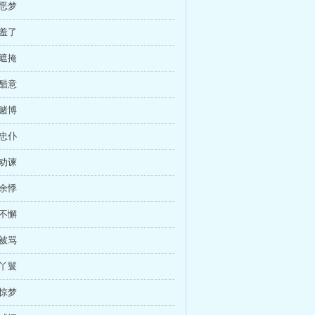
、恶梦
、羞了
、遮掩
、醋意
、赌博
、忠仆
、劝谏
、余悸
、不懈
、被骂
、丫鬟
、惊梦