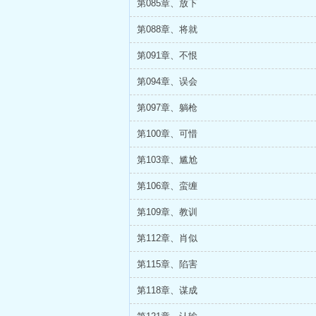
第085章、放下
第088章、将就
第091章、不恨
第094章、误会
第097章、躺枪
第100章、可惜
第103章、尴尬
第106章、蛮缠
第109章、教训
第112章、肖似
第115章、陷害
第118章、谋成