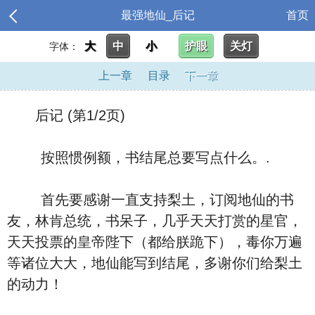
最强地仙_后记
首页
大
中
小
护眼
关灯
字体：
上一章
目录
下一章
后记 (第1/2页)
按照惯例额，书结尾总要写点什么。.
首先要感谢一直支持梨土，订阅地仙的书
友，林肯总统，书呆子，几乎天天打赏的星官，
天天投票的皇帝陛下（都给朕跪下），毒你万遍
等诸位大大，地仙能写到结尾，多谢你们给梨土
的动力！