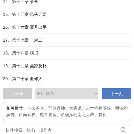
14、第十四章 聂永
15、第十五章 风头无两
16、第十六章 聂凡出手
17、第十七章 一对二
18、第十八章 横扫
19、第十九章 聂家反扑
20、第二十章 血修人
上一页
下一页
相关推荐：
斗破苍穹
、
至尊丹神
、
大香师
、
末世怪物图鉴
、
西游蛇
妖传
、
位面武神
、
魔兽要塞
、
名侦探柯南之大叔
、
骨祖