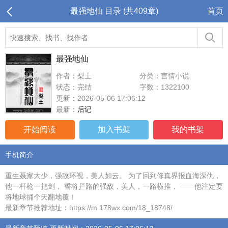
最强地仙 目录 (共409章)
首页
最强地仙
作者：梨土
分类：言情小说
状态：完结
字数：1322100
更新：2026-05-06 17:06:12
最新：
后记
开始阅读
加入书架
我的书架
手机简介
重生聂家大少，强敌环视，美人如云。 为了回到修真界报血海深仇，
他一杆枪一把剑， 誓将拦路的强敌，美人，一路横推， ——他注定要
将地球捅个天翻地覆！
最新章节推荐地址：https://m.178wx.com/18_18748/