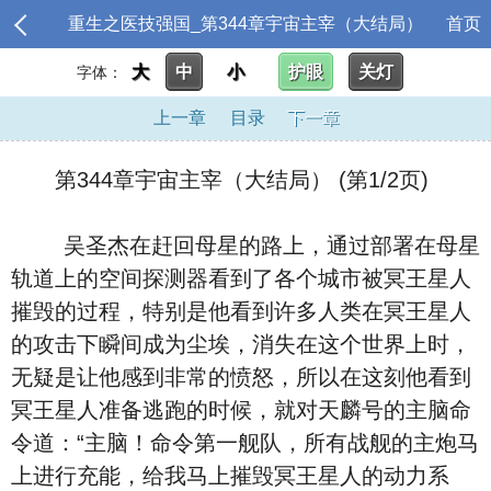
重生之医技强国_第344章宇宙主宰（大结局）
首页
大
中
小
护眼
关灯
字体：
上一章
目录
下一章
第344章宇宙主宰（大结局） (第1/2页)
吴圣杰在赶回母星的路上，通过部署在母星
轨道上的空间探测器看到了各个城市被冥王星人
摧毁的过程，特别是他看到许多人类在冥王星人
的攻击下瞬间成为尘埃，消失在这个世界上时，
无疑是让他感到非常的愤怒，所以在这刻他看到
冥王星人准备逃跑的时候，就对天麟号的主脑命
令道：“主脑！命令第一舰队，所有战舰的主炮马
上进行充能，给我马上摧毁冥王星人的动力系