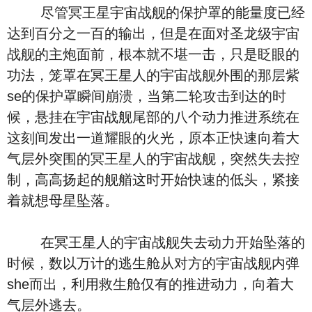
尽管冥王星宇宙战舰的保护罩的能量度已经
达到百分之一百的输出，但是在面对圣龙级宇宙
战舰的主炮面前，根本就不堪一击，只是眨眼的
功法，笼罩在冥王星人的宇宙战舰外围的那层紫
se的保护罩瞬间崩溃，当第二轮攻击到达的时
候，悬挂在宇宙战舰尾部的八个动力推进系统在
这刻间发出一道耀眼的火光，原本正快速向着大
气层外突围的冥王星人的宇宙战舰，突然失去控
制，高高扬起的舰艏这时开始快速的低头，紧接
着就想母星坠落。
在冥王星人的宇宙战舰失去动力开始坠落的
时候，数以万计的逃生舱从对方的宇宙战舰内弹
she而出，利用救生舱仅有的推进动力，向着大
气层外逃去。