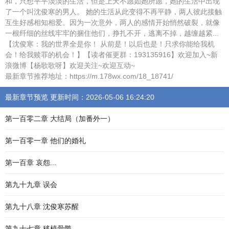
和，只想平平淡淡的生活，但是上天不愿如她所愿，她的生活中出现
了一个叫沈俊寒的男人。 她的生活从此变得不再平静，两人彼此接触
互生好感相知相爱。因为一次意外，两人的感情开始悄然破裂，就像
一根纤细的丝线牢牢的捆住他们，挣扎不开，逃离不掉，越缠越紧...
【沈俊寒：我的世界全是你！ 从前是！以后也是！只求你能给我机
会！给我赎罪的机会！】【读者催更群：193135916】欢迎加入~新
浪微博【杨歌歌呀】欢迎关注~欢迎互动~
最新章节推荐地址：https://m.178wx.com/18_18741/
最新章节预览 更新时间：2026-05-06 16:24:20
第一百零二章 大结局（加番外一）
第一百零一章 他们的婚礼
第一百章 哀怨...
第九十九章 误会
第九十八章 沈俊寒苏醒
第九十七章 移植骨髓