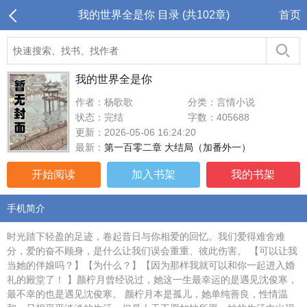
我的世界全是你 目录 (共102章)
首页
我的世界全是你
作者：杨歌歌
分类：言情小说
状态：完结
字数：405688
更新：2026-05-06 16:24:20
最新：
第一百零二章 大结局（加番外一）
开始阅读
加入书架
我的书架
手机简介
时光踏下轻盈的足迹，卷起昔日与你相爱的回忆。我们爱得难舍难
分，爱的奋不顾身，是什么让我们误会重重、彼此伤害。 【可以让我
当她的伴娘吗？】【为什么？】【因为那样我就可以和你一起进入婚
礼的殿堂了！ 】颜柠月曾经说过，她这一生最幸运的是遇见沈俊寒，
最不幸的也是遇见沈俊寒。 颜柠月本是孤儿，她单纯善良，性情温