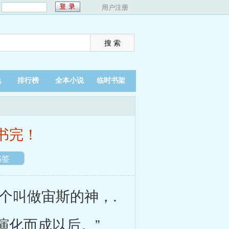
：
用户注册
说
排行榜
全本小说
临时书架
翻页
夜间
书完！
书签
个叫做宙斯的神，.
演化而成以后。”