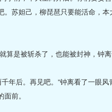
吧。苏妲己，柳琵琶只要能活命，本
算是被斩杀了，也能被封神，钟离
年后。再见吧。”钟离看了一眼风
的面前。