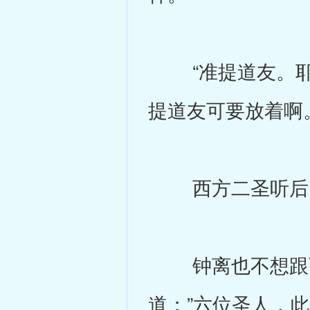
“准提道友。耶
提道友可要放着啊
西方二圣听后，
钟离也不想跟西
道；”六位圣人，