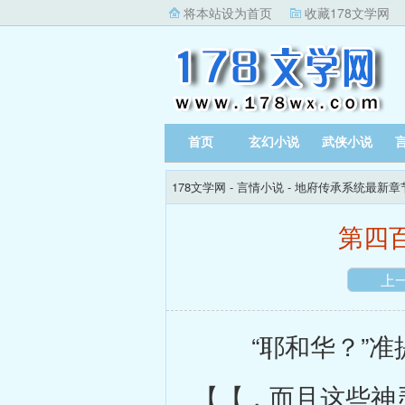
将本站设为首页
收藏178文学网
首页
玄幻小说
武侠小说
178文学网
-
言情小说
-
地府传承系统最新章
第四
上
“耶和华？”准提
【【，而且这些神