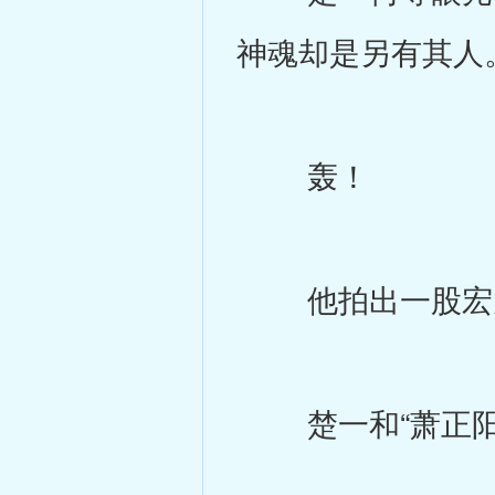
神魂却是另有其人
轰！
他拍出一股宏大
楚一和“萧正阳”