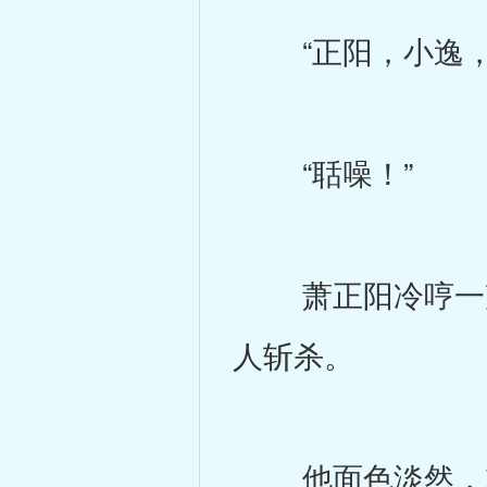
“正阳，小逸，
“聒噪！”
萧正阳冷哼一声
人斩杀。
他面色淡然，就