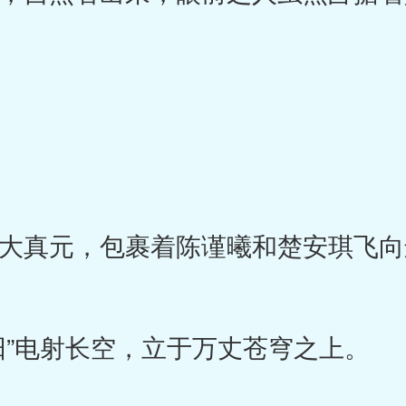
。
真元，包裹着陈谨曦和楚安琪飞向
电射长空，立于万丈苍穹之上。