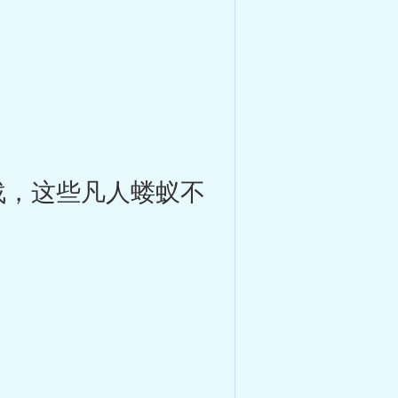
，这些凡人蝼蚁不