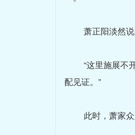
萧正阳淡然说
“这里施展不开
配见证。”
此时，萧家众人