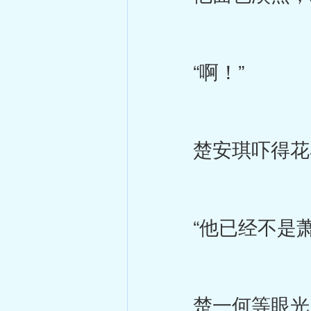
“啊！”
楚安琪吓得花容
“他已经不是萧
楚一何等眼光，