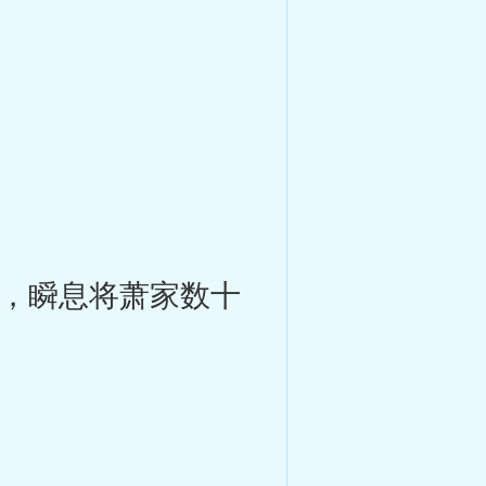
，瞬息将萧家数十