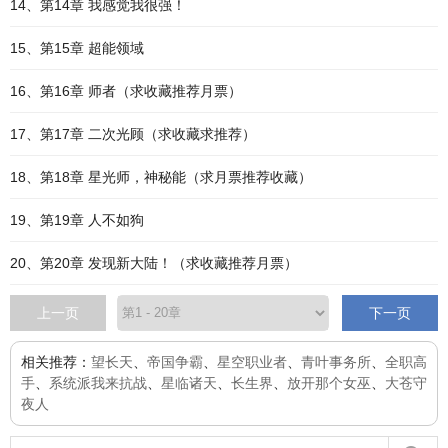
14、第14章 我感觉我很强！
15、第15章 超能领域
16、第16章 师者（求收藏推荐月票）
17、第17章 二次光顾（求收藏求推荐）
18、第18章 星光师，神秘能（求月票推荐收藏）
19、第19章 人不如狗
20、第20章 发现新大陆！（求收藏推荐月票）
上一页
下一页
相关推荐：
望长天
、
帝国争霸
、
星空职业者
、
青叶事务所
、
全职高
手
、
系统派我来抗战
、
星临诸天
、
长生界
、
放开那个女巫
、
大苍守
夜人