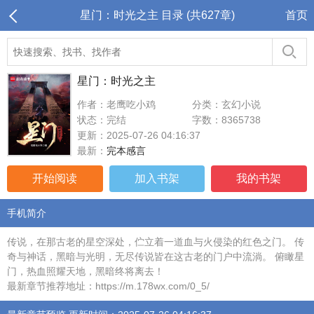
星门：时光之主 目录 (共627章)
首页
星门：时光之主
作者：老鹰吃小鸡
分类：玄幻小说
状态：完结
字数：8365738
更新：2025-07-26 04:16:37
最新：
完本感言
开始阅读
加入书架
我的书架
手机简介
传说，在那古老的星空深处，伫立着一道血与火侵染的红色之门。 传
奇与神话，黑暗与光明，无尽传说皆在这古老的门户中流淌。 俯瞰星
门，热血照耀天地，黑暗终将离去！
最新章节推荐地址：https://m.178wx.com/0_5/