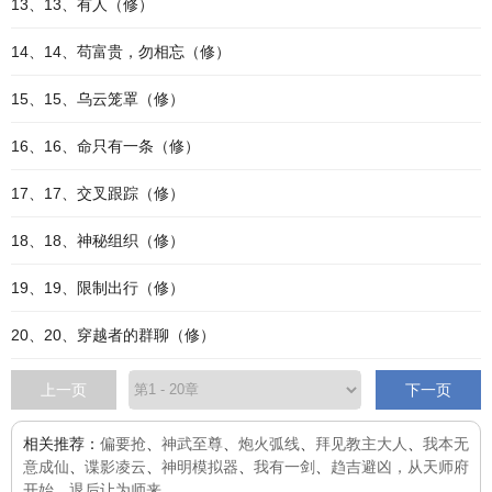
13、13、有人（修）
14、14、苟富贵，勿相忘（修）
15、15、乌云笼罩（修）
16、16、命只有一条（修）
17、17、交叉跟踪（修）
18、18、神秘组织（修）
19、19、限制出行（修）
20、20、穿越者的群聊（修）
上一页
下一页
相关推荐：
偏要抢
、
神武至尊
、
炮火弧线
、
拜见教主大人
、
我本无
意成仙
、
谍影凌云
、
神明模拟器
、
我有一剑
、
趋吉避凶，从天师府
开始
、
退后让为师来