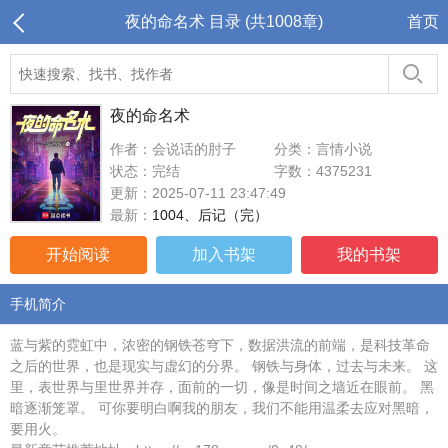
夜的命名术 目录 (共1008章)
首页
夜的命名术
作者：会说话的肘子
分类：言情小说
状态：完结
字数：4375231
更新：2025-07-11 23:47:49
最新：
1004、后记（完）
开始阅读
加入书架
我的书架
手机简介
蓝与紫的霓虹中，浓密的钢铁苍穹下，数据洪流的前端，是科技革命
之后的世界，也是现实与虚幻的分界。 钢铁与身体，过去与未来。 这
里，表世界与里世界并存，面前的一切，像是时间之墙近在眼前。 黑
暗逐渐笼罩。 可你要明白啊我的朋友，我们不能用温柔去应对黑暗，
要用火。