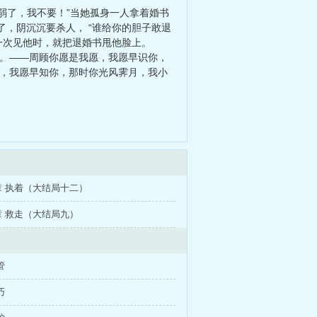
弱了，我不要！”当她孤身一人拿着婚书
了，阴沉沉要杀人， “谁给你的胆子敢退
一次见他时，就把退婚书甩他脸上。
生。——周顾你愿是我愿，我愿早识你，
愿，我愿早知你，那时你光风霁月，我小
 执着（大结局十二）
 救走（大结局九）
管
巧