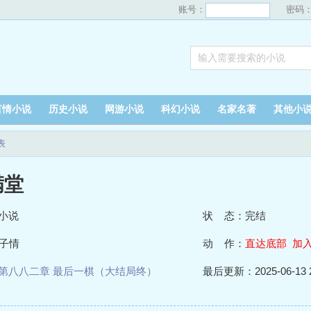
账号：
密码
言情小说
历史小说
网游小说
科幻小说
名家名著
其他小
表
满堂
小说
状 态：完结
子情
动 作：
直达底部
加
第八八二章 最后一棋（大结局终）
最后更新：2025-06-13 2