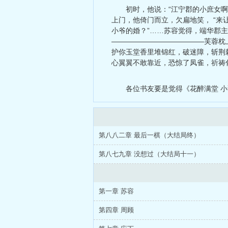
初时，他说：“江宁郡的小庶女
上门，他倚门而立，欠扁地笑， “来
小爷的婚？”……苏容觉得，端华郡
—————————————芙蓉枕
护你玉堂香里堆锦红，破迷障，斩荆
心翼翼不敢靠近，恐惊了凤雀，祈祷
各位书友要是觉得《花醉满堂 
第八八二章 最后一棋（大结局终）
第八七九章 没想过（大结局十一）
第一章 苏容
第四章 周顾