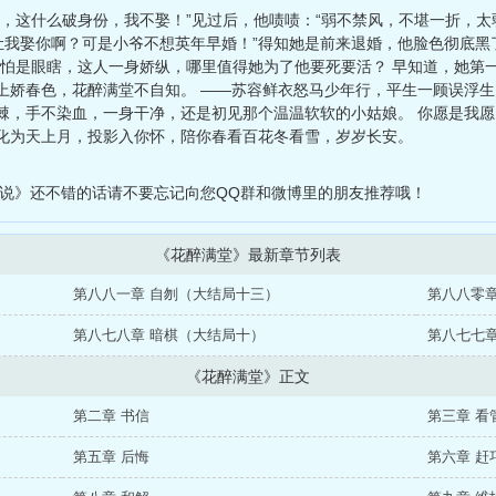
啊，这什么破身份，我不娶！”见过后，他啧啧：“弱不禁风，不堪一折，太
让我娶你啊？可是小爷不想英年早婚！”得知她是前来退婚，他脸色彻底黑
主怕是眼瞎，这人一身娇纵，哪里值得她为了他要死要活？ 早知道，她第
上娇春色，花醉满堂不自知。 ——苏容鲜衣怒马少年行，平生一顾误浮
棘，手不染血，一身干净，还是初见那个温温软软的小姑娘。 你愿是我
化为天上月，投影入你怀，陪你春看百花冬看雪，岁岁长安。
小说》还不错的话请不要忘记向您QQ群和微博里的朋友推荐哦！
《花醉满堂》最新章节列表
第八八一章 自刎（大结局十三）
第八八零章
第八七八章 暗棋（大结局十）
第八七七章
《花醉满堂》正文
第二章 书信
第三章 看
第五章 后悔
第六章 赶