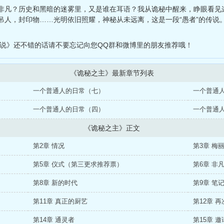
非凡？历史和黑暗的迷雾里，又是谁在耳语？我从诡秘中醒来，睁眼看见
吊人，封印物……光明依旧照耀，神秘从未远离，这是一段“愚者”的传说
小说》还不错的话请不要忘记向您QQ群和微博里的朋友推荐哦！
《诡秘之主》最新章节列表
一个普通人的日常（七）
一个普通
一个普通人的日常（四）
一个普通
《诡秘之主》正文
第2章 情况
第3章 梅
第5章 仪式（第三更求推荐票）
第6章 非
第8章 新的时代
第9章 笔
第11章 真正的厨艺
第12章 
第14章 通灵者
第15章 邀