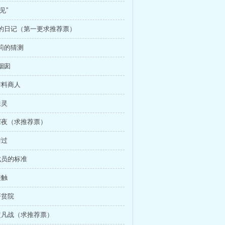
见”
新的日记（第一更求推荐票）
戴莉的猜测
红烟囱
布料商人
通灵
 深夜（求推荐票）
错过
 成员的标准
接触
济贫院
 超凡战（求推荐票）