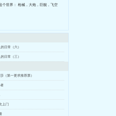
这个世界： 枪械，大炮，巨舰，飞空
。
人的日常（六）
人的日常（三）
丽莎（第一更求推荐票）
凡者
记
再次上门
请