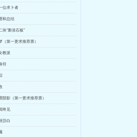
第一位求卜者
梳理和总结
二块“亵渎石板”
解梦（第一更求推荐票）
魔女教派
护身符
踪
救
心理阴影（第一更求推荐票）
久闻终见
伊丽莎白
嘱