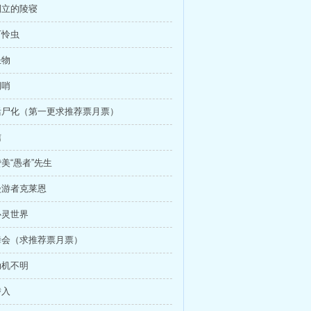
 倒立的陵寝
可怜虫
圣物
铜哨
 活尸化（第一更求推荐票月票）
信
赞美“愚者”先生
 漫游者克莱恩
心灵世界
 舞会（求推荐票月票）
动机不明
潜入