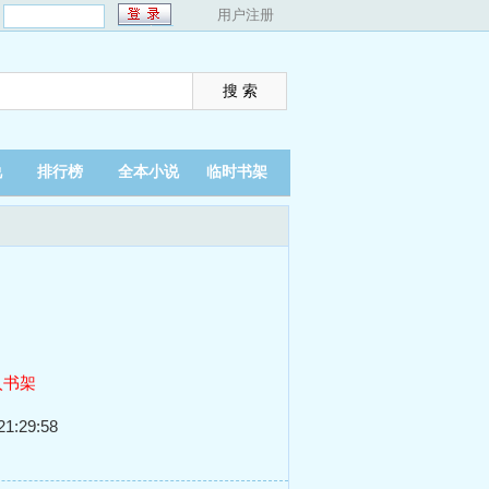
：
用户注册
说
排行榜
全本小说
临时书架
入书架
1:29:58