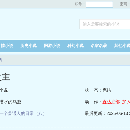
账号：
密码
言情小说
历史小说
网游小说
科幻小说
名家名著
其他小
表
之主
小说
状 态：完结
潜水的乌贼
动 作：
直达底部
加
一个普通人的日常（八）
最后更新：2025-06-13 2